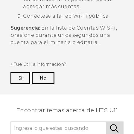
agregar más cuentas.
Conéctese a la red
Wi‍-Fi
pública.
Sugerencia:
En la lista de
Cuentas WISPr
,
presione durante unos segundos una
cuenta para eliminarla o editarla.
¿Fue útil la información?
Si
No
¡Gracias! Tus comentarios ayudan a otras
personas a ver la información más útil.
Encontrar temas acerca de HTC U11