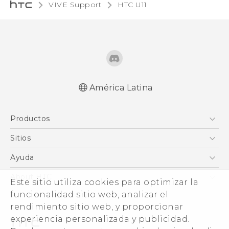
VIVE Support
HTC U11‎
América Latina
Español - Manual de inicio rápido
Productos
Español - Manual de usuario
English - Quick start guide
5G
Sitios
English - User manual
Smartphones
HTC Desarrollo
Ayuda
EXODUS
HTC Investigacion
Centro de asistencia
About HTC
Este sitio utiliza cookies para optimizar la
VIVE
VIVE
funcionalidad sitio web, analizar el
ESG
VIVEPORT
rendimiento sitio web, y proporcionar
Seguridad del producto
experiencia personalizada y publicidad.
Inversores (Inglés)