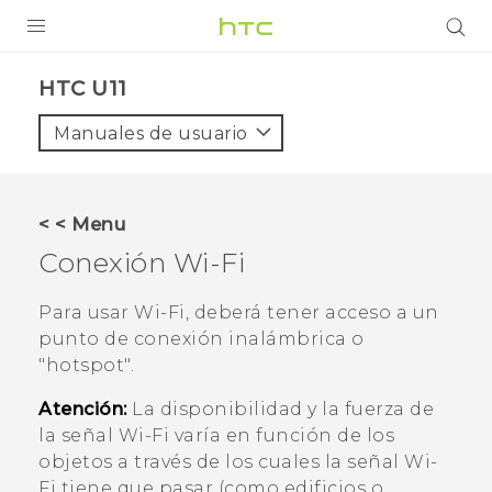
PRODUCTOS
HTC U11‎
VIVE
Manuales de usuario
G REIGNS
SMARTPHONES
< < Menu
ACCESORIO
Conexión
Wi‍-Fi
VIVERSE
Para usar
Wi‍-Fi
, deberá tener acceso a un
punto de conexión inalámbrica o
AYUDA
"‍hotspot"‍.
HTC Devices & Accessories
Atención:
La disponibilidad y la fuerza de
Video Tutorials
la señal
Wi‍-Fi
varía en función de los
objetos a través de los cuales la señal
Wi‍-
Fi
tiene que pasar (como edificios o