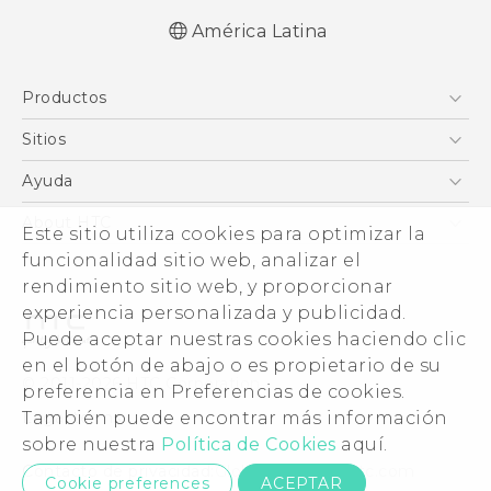
América Latina
Español - Manual de inicio rápido
Productos
Español - Manual de usuario
English - Quick start guide
5G
Sitios
English - User manual
Smartphones
HTC Desarrollo
Ayuda
EXODUS
HTC Investigacion
Centro de asistencia
About HTC
Este sitio utiliza cookies para optimizar la
VIVE
VIVE
funcionalidad sitio web, analizar el
ESG
VIVEPORT
rendimiento sitio web, y proporcionar
Seguridad del producto
experiencia personalizada y publicidad.
Inversores (Inglés)
Puede aceptar nuestras cookies haciendo clic
Normas de confidencialidad
en el botón de abajo o es propietario de su
© 2011-2026 HTC Corporation
preferencia en Preferencias de cookies.
Código de conducta
También puede encontrar más información
Legal terms
Trabaja con nosotros
sobre nuestra
Política de Cookies
aquí.
Security and Privacy Whitepaper
Contacto de privacidad:
Global-Privacy@htc.com
Cookie preferences
ACEPTAR