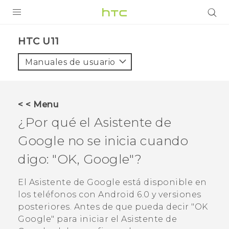
PRODUCTOS
HTC U11‎
VIVE
Manuales de usuario
G REIGNS
SMARTPHONES
< < Menu
ACCESORIO
¿Por qué el
Asistente de
VIVERSE
Google
no se inicia cuando
digo: "‍OK, Google"‍?
AYUDA
HTC Devices & Accessories
El
Asistente de Google
está disponible en
los teléfonos con
Android
6.0 y versiones
Video Tutorials
posteriores. Antes de que pueda decir "‍OK
Google"‍ para iniciar el
Asistente de