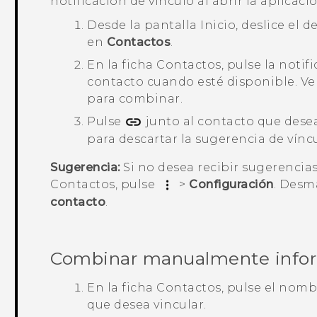
notificación de vínculo al abrir la aplicac
Desde la pantalla
Inicio
, deslice el 
en
Contactos
.
En la ficha
Contactos
, pulse la notif
contacto
cuando esté disponible.
Ve
para combinar.
Pulse
junto al contacto que desea
para descartar la sugerencia de víncu
Sugerencia:
Si no desea recibir sugerencias
Contactos
, pulse
>
Configuración
. Desm
contacto
.
Combinar manualmente infor
En la ficha
Contactos
, pulse el nomb
que desea vincular.