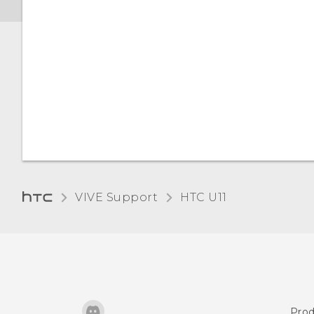
almacenamiento
Ajustar el tamaño de la
pantalla
Copiar archivos entre el
HTC U11 y la computadora
Sonidos y vibración
táctiles
Desactivar la tarjeta de
almacenamiento
Cambiar el idioma de la
pantalla
Modo de guantes
VIVE Support
HTC U11‎
Prod