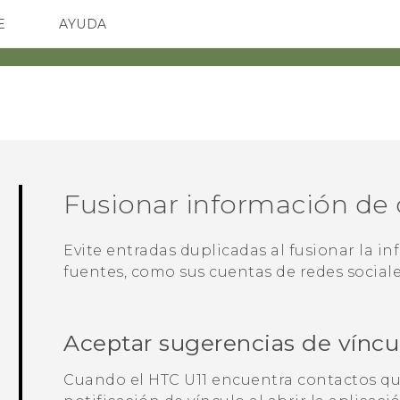
E
AYUDA
TC Devices & Accessories
SMARTPHONES
ACCESORIO
Video Tutorials
Fusionar información de
Evite entradas duplicadas al fusionar la i
fuentes, como sus cuentas de redes sociale
Aceptar sugerencias de víncu
‏Cuando el
HTC U11
encuentra contactos qu