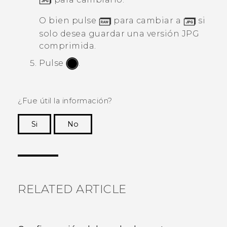
O bien pulse
para cambiar a
si
solo desea guardar una versión JPG
comprimida.
Pulse
.
¿Fue útil la información?
Si
No
¡Gracias! Tus comentarios ayudan a otras
personas a ver la información más útil.
RELATED ARTICLE