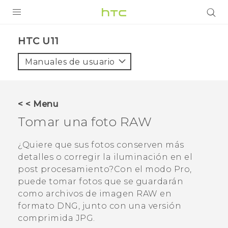
PRODUCTOS
HTC U11‎
VIVE
Manuales de usuario
G REIGNS
SMARTPHONES
< < Menu
ACCESORIO
Tomar una foto RAW
VIVERSE
¿Quiere que sus fotos conserven más
detalles o corregir la iluminación en el
AYUDA
post procesamiento?Con el modo
Pro
,
HTC Devices & Accessories
puede tomar fotos que se guardarán
como archivos de imagen RAW en
Video Tutorials
formato DNG, junto con una versión
comprimida JPG.