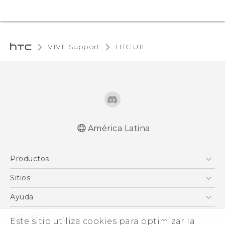
VIVE Support
HTC U11‎
América Latina
Español - Manual de inicio rápido
Productos
Español - Manual de usuario
English - Quick start guide
5G
Sitios
English - User manual
Smartphones
HTC Desarrollo
Ayuda
EXODUS
HTC Investigacion
Centro de asistencia
About HTC
Este sitio utiliza cookies para optimizar la
VIVE