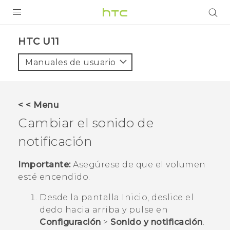
PRODUCTOS
HTC U11‎
VIVE
Manuales de usuario
G REIGNS
SMARTPHONES
< < Menu
ACCESORIO
Cambiar el sonido de
VIVERSE
notificación
AYUDA
Importante:
Asegúrese de que el volumen
esté encendido.
HTC Devices & Accessories
Desde la pantalla
Inicio
, deslice el
Video Tutorials
dedo hacia arriba y pulse en
Configuración
>
Sonido y notificación
.