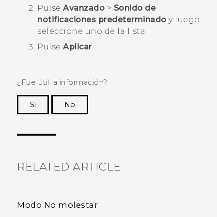
Pulse
Avanzado
>
Sonido de
notificaciones predeterminado
y luego
seleccione uno de la lista.
Pulse
Aplicar
.
¿Fue útil la información?
Si
No
¡Gracias! Tus comentarios ayudan a otras
personas a ver la información más útil.
RELATED ARTICLE
Modo No molestar