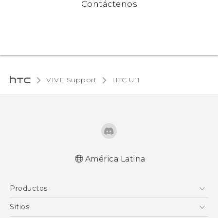
Contáctenos
VIVE Support
HTC U11‎
América Latina
Español - Manual de inicio rápido
Productos
Español - Manual de usuario
English - Quick start guide
5G
Sitios
English - User manual