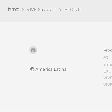
Sonidos y vibración
VIVE Support
HTC U11‎
táctiles
Cambiar el idioma de la
pantalla
Modo de guantes
Prod
5G
Sma
América Latina
EXO
VIV
VIV