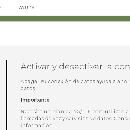
E
AYUDA
TC Devices & Accessories
SMARTPHONES
ACCESORIO
Video Tutorials
Activar y desactivar la c
Apagar su conexión de datos ayuda a ahorr
datos.
Importante:
Necesita un plan de 4G‍/
LTE
para utilizar la
llamadas de voz y servicios de datos. Cons
información.