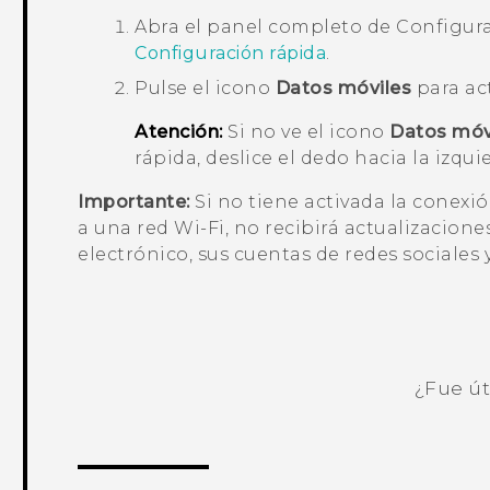
Abra el panel completo de
Configura
Configuración rápida
.
Pulse el icono
Datos móviles
para act
Atención:
Si no ve el icono
Datos móv
rápida, deslice el dedo hacia la izqu
Importante:
Si no tiene activada la conex
a una red
Wi‍-Fi
, no recibirá actualizacion
electrónico, sus cuentas de redes sociales
¿Fue út
¡Gracias! Tus comentarios ayudan a ot