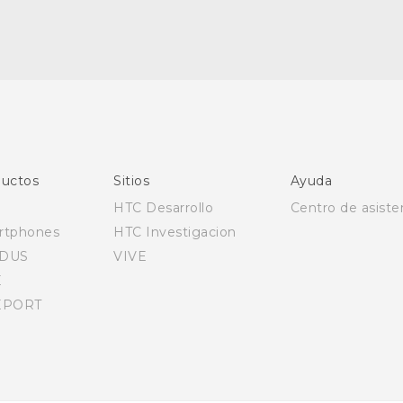
Español - Manual de inicio rápido
Español - Manual de usuario
English - Quick start guide
English - User manual
uctos
Sitios
Ayuda
HTC Desarrollo
Centro de asiste
rtphones
HTC Investigacion
DUS
VIVE
E
EPORT