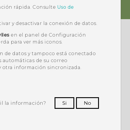
ción rápida
. Consulte
Uso de
ivar y desactivar la conexión de datos.
iles
en el panel de Configuración
ierda para ver más iconos.
ión de datos y tampoco está conectado
es automáticas de su correo
 y otra información sincronizada.
il la información?
Si
No
ras personas a ver la información más
útil.