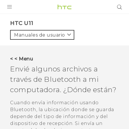
PRODUCTOS
HTC U11‎
VIVE
Manuales de usuario
G REIGNS
SMARTPHONES
< < Menu
ACCESORIO
Envié algunos archivos a
VIVERSE
través de
Bluetooth
a mi
computadora. ¿Dónde están?
AYUDA
HTC Devices & Accessories
Cuando envía información usando
Bluetooth
, la ubicación donde se guarda
Video Tutorials
depende del tipo de información y del
dispositivo de recepción. Si envía un