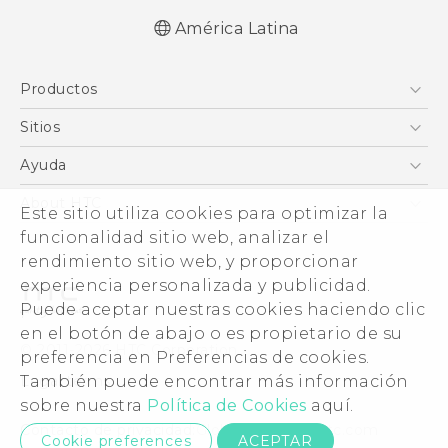
América Latina
Español - Manual de inicio rápido
Productos
Español - Manual de usuario
English - Quick start guide
5G
Sitios
English - User manual
Smartphones
HTC Desarrollo
Ayuda
EXODUS
HTC Investigacion
Centro de asistencia
About HTC
Este sitio utiliza cookies para optimizar la
VIVE
VIVE
funcionalidad sitio web, analizar el
ESG
VIVEPORT
rendimiento sitio web, y proporcionar
Seguridad del producto
experiencia personalizada y publicidad.
Inversores (Inglés)
Puede aceptar nuestras cookies haciendo clic
Normas de confidencialidad
en el botón de abajo o es propietario de su
© 2011-2026 HTC Corporation
preferencia en Preferencias de cookies.
Código de conducta
También puede encontrar más información
Legal terms
Trabaja con nosotros
sobre nuestra
Política de Cookies
aquí.
Security and Privacy Whitepaper
Contacto de privacidad:
Global-Privacy@htc.com
Cookie preferences
ACEPTAR