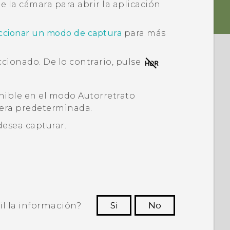
de la cámara para abrir la aplicación
ccionar un modo de captura
para más
ccionado. De lo contrario, pulse
nible en el modo
Autorretrato
nera predeterminada.
desea capturar.
il la información?
Si
No
ras personas a ver la información más