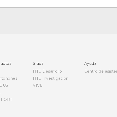
Español - Manual de inicio rápido
Español - Manual de usuario
English - Quick start guide
English - User manual
uctos
Sitios
Ayuda
HTC Desarrollo
Centro de asiste
rtphones
HTC Investigacion
DUS
VIVE
E
EPORT