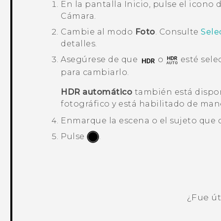
En la pantalla
Inicio
, pulse el icono 
Cámara
.
Cambie al modo
Foto
. Consulte
Sele
detalles.
Asegúrese de que
o
esté sele
para cambiarlo.
HDR automático
también está dispo
fotográfico
y está habilitado de ma
Enmarque la escena o el sujeto que 
Pulse
.
¿Fue út
¡Gracias! Tus comentarios ayudan a ot