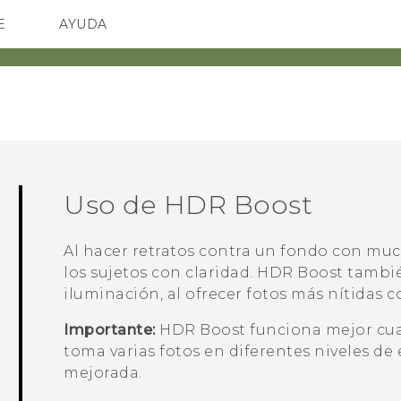
E
AYUDA
TC Devices & Accessories
SMARTPHONES
ACCESORIO
Video Tutorials
Uso de
HDR Boost
Al hacer retratos contra un fondo con muc
los sujetos con claridad.
HDR Boost
tambié
iluminación, al ofrecer fotos más nítidas 
Importante:
HDR Boost
funciona mejor cua
toma varias fotos en diferentes niveles de
mejorada.