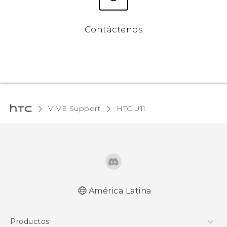
Contáctenos
VIVE Support
HTC U11‎
América Latina
Español - Manual de inicio rápido
Productos
Español - Manual de usuario