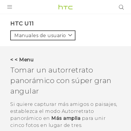
PRODUCTOS
HTC U11‎
VIVE
Manuales de usuario
G REIGNS
SMARTPHONES
< < Menu
ACCESORIO
Tomar un autorretrato
VIVERSE
panorámico con súper gran
angular
AYUDA
HTC Devices & Accessories
Si quiere capturar más amigos o paisajes,
establezca el modo
Autorretrato
Video Tutorials
panorámico
en
Más amplia
para unir
cinco fotos en lugar de tres.