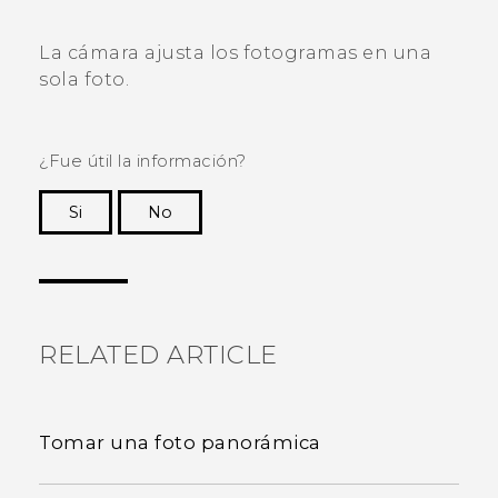
La cámara ajusta los fotogramas en una
sola foto.
¿Fue útil la información?
Si
No
¡Gracias! Tus comentarios ayudan a otras
personas a ver la información más útil.
RELATED ARTICLE
Tomar una foto panorámica