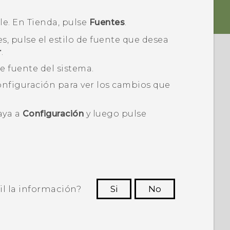
le. En
Tienda
, pulse
Fuentes
.
es, pulse el estilo de fuente que desea
r
.
e fuente del sistema.
nfiguración
para ver los cambios que
aya a
Configuración
y luego pulse
il la información?
Si
No
ras personas a ver la información más
útil.