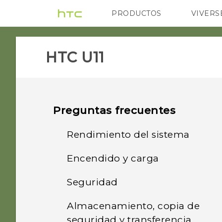
PRODUCTOS
VIVERS
VIVE
G REIGNS
H
HTC U11‎
Preguntas frecuentes
Rendimiento del sistema
Encendido y carga
¿Qué debo hacer antes de
actualizar el software de
Seguridad
¿Cómo funciona
mi teléfono?
Qualcomm Quick Charge
Almacenamiento, copia de
¿Por qué no puedo activar
3.0?
¿Cómo puedo obtener
seguridad y transferencia