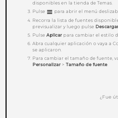
disponibles en la tienda de
Temas
.
Pulse
para abrir el menú deslizab
Recorra la lista de fuentes disponibl
previsualizar y luego pulse
Descarga
Pulse
Aplicar
para cambiar el estilo d
Abra cualquier aplicación o vaya a
Co
se aplicaron.
Para cambiar el tamaño de fuente, v
Personalizar
>
Tamaño de fuente
.
¿Fue út
¡Gracias! Tus comentarios ayudan a ot