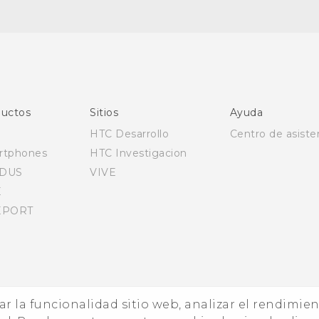
Español - Manual de inicio rápido
Español - Manual de usuario
English - Quick start guide
English - User manual
uctos
Sitios
Ayuda
HTC Desarrollo
Centro de asiste
rtphones
HTC Investigacion
DUS
VIVE
E
EPORT
zar la funcionalidad sitio web, analizar el rendimie