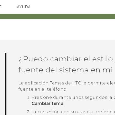
E
AYUDA
TC Devices & Accessories
SMARTPHONES
ACCESORIO
Video Tutorials
¿Puedo cambiar el estilo 
fuente del sistema en mi
La aplicación
Temas
de HTC le permite eleg
fuente en el teléfono.
Presione durante unos segundos la p
Cambiar tema
.
Inicie sesión con su cuenta preferid