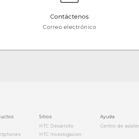
Contáctenos
Correo electrónico
Español - Manual de inicio rápido
Español - Manual de usuario
English - Quick start guide
English - User manual
uctos
Sitios
Ayuda
HTC Desarrollo
Centro de asiste
rtphones
HTC Investigacion