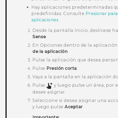
Hay aplicaciones predeterminadas qu
predefinidas. Consulte
Presionar para
aplicaciones
.
Desde la pantalla
Inicio
, deslícese h
Sense
.
En
Opciones dentro de la aplicación
de la aplicación
.
Pulse la aplicación que desea person
Pulse
Presión corta
.
Vaya a la pantalla en la aplicación d
Pulse
y luego pulse un área, por
desee asignar.
Seleccione si desea asignar una acc
y luego pulse
Aceptar
.
Importante: