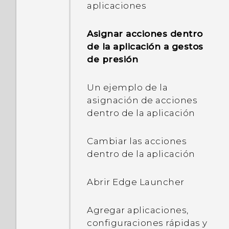
mi canción o música
aplicaciones
Ingresar texto
favorita como mi tono de
¿Cómo puedo desactivar
llamada?
Asignar acciones dentro
la vibración cuando
Obtener ayuda y
de la aplicación a gestos
escribo en el teclado de
resolución de problemas
¿Cómo puedo desactivar
de presión
TouchPal?
el sonido del obturador al
capturar la pantalla?
Un ejemplo de la
Hay un sonido y una
asignación de acciones
vibración que se repiten
¿Las fotos se ven
dentro de la aplicación
cuando hay notificaciones
borrosas? Estos son
no leídas. ¿Cómo puedo
algunos consejos
Cambiar las acciones
hacer que se detengan?
dentro de la aplicación
Abrir Edge Launcher
Agregar aplicaciones,
configuraciones rápidas y