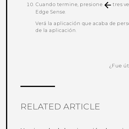
Cuando termine, presione
tres ve
Edge Sense
.
Verá la aplicación que acaba de perso
de la aplicación
.
¿Fue út
¡Gracias! Tus comentarios ayudan a ot
RELATED ARTICLE