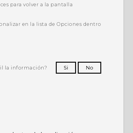
ces para volver a la pantalla
nalizar en la lista de
Opciones dentro
il la información?
Si
No
ras personas a ver la información más
útil.