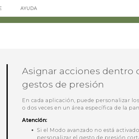
E
AYUDA
TC Devices & Accessories
SMARTPHONES
ACCESORIO
Video Tutorials
Asignar acciones dentro d
gestos de presión
En cada aplicación, puede personalizar los
o dos veces en un área específica de la pan
Atención:
Si el
Modo avanzado
no está activad
personalizar el gesto de presión cort