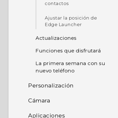
contactos
Ajustar la posición de
Edge Launcher
Actualizaciones
Funciones que disfrutará
Actualizaciones de
software y aplicaciones
La primera semana con su
Sonido envolvente
nuevo teléfono
Instalar una actualización
HTC Sense Companion
de software
Personalización
¿Cómo puedo escribir
más rápido?
Sensor de huellas
Instalar una actualización
Diseño y fuentes de la
Cámara
dactilares
de una aplicación
pantalla Inicio
Capturar fotos y videos
Aplicaciones
Android 7 Nougat
Instalar actualizaciones de