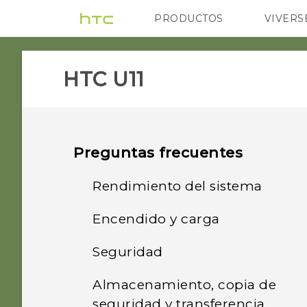
PRODUCTOS
VIVERS
VIVE
G REIGNS
H
HTC U11‎
Preguntas frecuentes
Rendimiento del sistema
Encendido y carga
¿Qué debo hacer antes de
actualizar el software de
Seguridad
¿Cómo funciona
mi teléfono?
Qualcomm Quick Charge
Almacenamiento, copia de
¿Por qué no puedo activar
3.0?
¿Cómo puedo obtener
seguridad y transferencia