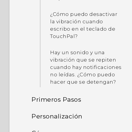
mi canción o música
favorita como mi tono de
¿Cómo puedo desactivar
llamada?
la vibración cuando
escribo en el teclado de
¿Cómo puedo desactivar
TouchPal?
el sonido del obturador al
capturar la pantalla?
Hay un sonido y una
vibración que se repiten
¿Las fotos se ven
cuando hay notificaciones
borrosas? Estos son
no leídas. ¿Cómo puedo
algunos consejos
hacer que se detengan?
Primeros Pasos
Funciones que disfrutará
Personalización
Contenido de la caja y
Diseño y fuentes de la
Actualización Android 9.0