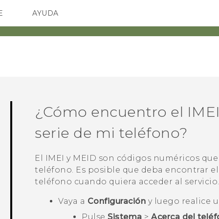
E
AYUDA
TC Devices & Accessories
SMARTPHONES
ACCESORIO
Video Tutorials
¿Cómo encuentro el IMEI
serie de mi teléfono?
El IMEI y MEID son códigos numéricos que 
teléfono. Es posible que deba encontrar e
teléfono cuando quiera acceder al servicio
Vaya a
Configuración
y luego realice u
Pulse
Sistema
>
Acerca del telé