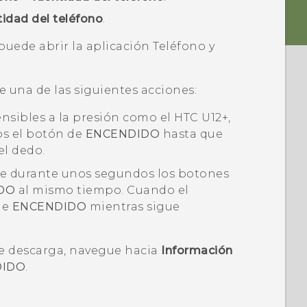
tidad del teléfono
.
puede abrir la aplicación
Teléfono
y
ce una de las siguientes acciones:
ensibles a la presión como el
HTC U12+
,
s el botón de
ENCENDIDO
hasta que
el dedo.
ne durante unos segundos los botones
DO
al mismo tiempo. Cuando el
 de
ENCENDIDO
mientras sigue
e descarga
, navegue hacia
Información
DIDO
.