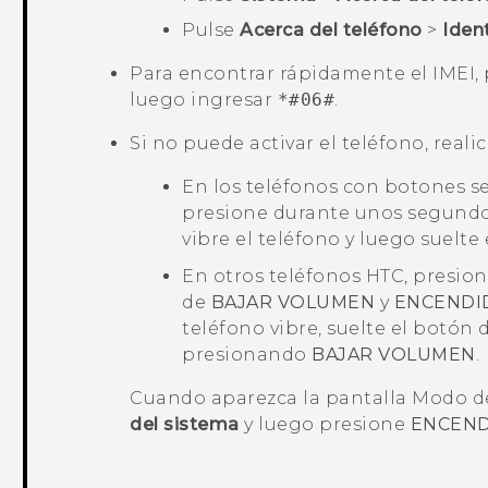
Pulse
Acerca del teléfono
>
Iden
Para encontrar rápidamente el IMEI, 
luego ingresar
*#06#
.
Si no puede activar el teléfono, reali
En los teléfonos con botones s
presione durante unos segundo
vibre el teléfono y luego suelte 
En otros teléfonos HTC, presio
de
BAJAR VOLUMEN
y
ENCENDI
teléfono vibre, suelte el botón
presionando
BAJAR VOLUMEN
.
Cuando aparezca la pantalla
Modo d
del sistema
y luego presione
ENCEN