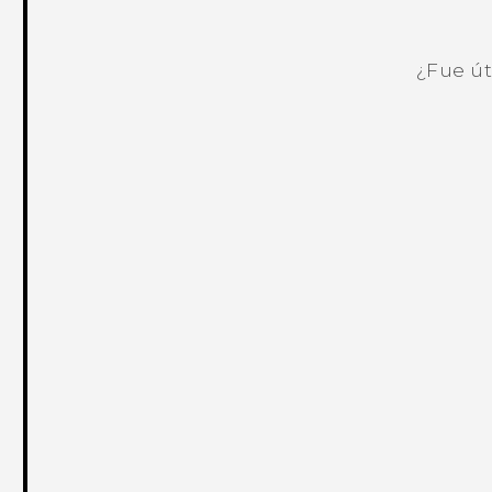
¿Fue út
¡Gracias! Tus comentarios ayudan a ot