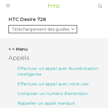
PRODUITS
HTC Desire 728‎
VIVE
Téléchargement des guides
G REIGNS
SMARTPHONES
< < Menu
ACCESSOIRES
Appels
VIVERSE
Effectuer un appel avec Numérotation
intelligente
ASSISTANCE
Effectuer un appel avec votre voix
Appareils HTC & Accessoires
Connexion
Composer un numéro d'extension
Rappeler un appel manqué