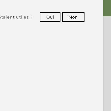
taient utiles ?
Oui
Non
utres à voir les informations les plus
utiles.