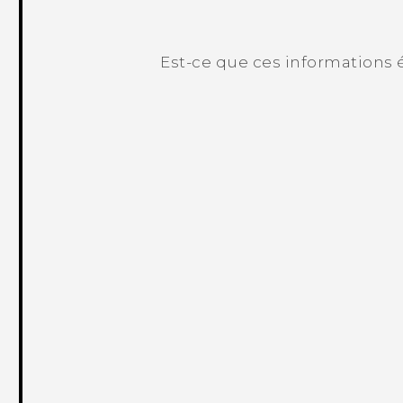
Est-ce que ces informations é
Merci ! Vos commentaires aident les a