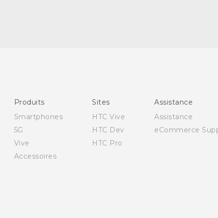
Française - Guide de démarrage rapide
Française - Mode d'emploi
Produits
Sites
Assistance
Smartphones
HTC Vive
Assistance
5G
HTC Dev
eCommerce Supp
Vive
HTC Pro
Accessoires