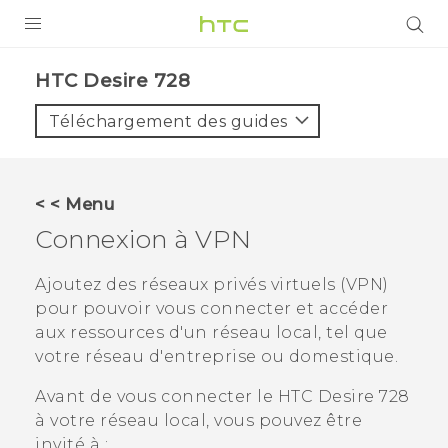
PRODUITS
HTC Desire 728‎
VIVE
Téléchargement des guides
G REIGNS
SMARTPHONES
< < Menu
ACCESSOIRES
Connexion à VPN
VIVERSE
Ajoutez des réseaux privés virtuels (VPN)
pour pouvoir vous connecter et accéder
ASSISTANCE
aux ressources d'un réseau local, tel que
Appareils HTC & Accessoires
votre réseau d'entreprise ou domestique.
Connexion
Avant de vous connecter le
HTC Desire 728
à votre réseau local, vous pouvez être
invité à :