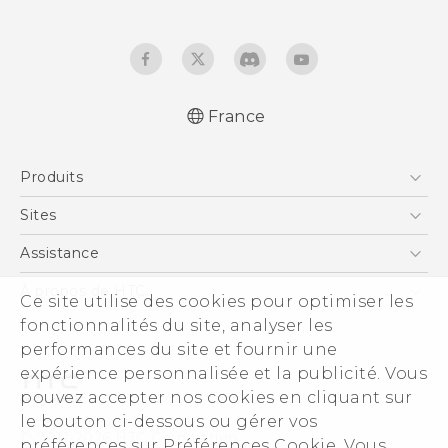
France
Française - Guide de démarrage rapide
Produits
Française - Mode d'emploi
Smartphones
Sites
5G
HTC Vive
Assistance
Vive
HTC Dev
Assistance
À propos de HTC
Ce site utilise des cookies pour optimiser les
Accessoires
HTC Pro
eCommerce Support
fonctionnalités du site, analyser les
ESG
performances du site et fournir une
Informations sur la société
expérience personnalisée et la publicité. Vous
Sécurité du produit
pouvez accepter nos cookies en cliquant sur
Politique de confidentialité
le bouton ci-dessous ou gérer vos
© 2011-2026 HTC Corporation
préférences sur Préférences Cookie. Vous