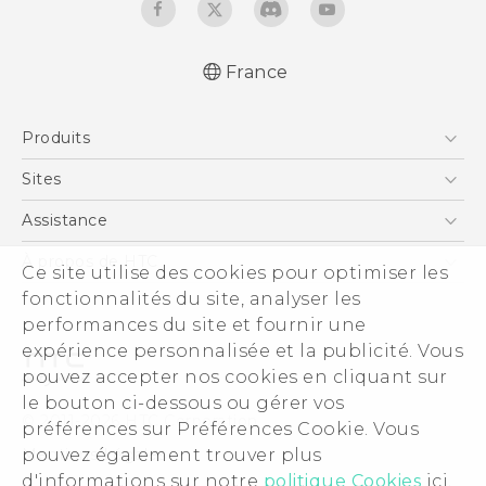
France
Française - Guide de démarrage rapide
Produits
Française - Mode d'emploi
Smartphones
Sites
5G
HTC Vive
Assistance
Vive
HTC Dev
Assistance
À propos de HTC
Ce site utilise des cookies pour optimiser les
Accessoires
HTC Pro
eCommerce Support
ESG
fonctionnalités du site, analyser les
performances du site et fournir une
Informations sur la société
expérience personnalisée et la publicité. Vous
Sécurité du produit
pouvez accepter nos cookies en cliquant sur
Politique de confidentialité
le bouton ci-dessous ou gérer vos
© 2011-2026 HTC Corporation
préférences sur Préférences Cookie. Vous
Cookie Preferences
Mentions Légales
pouvez également trouver plus
Carrières
d'informations sur notre
politique Cookies
ici.