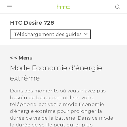
PRODUITS
HTC Desire 728‎
VIVE
Téléchargement des guides
G REIGNS
SMARTPHONES
< < Menu
ACCESSOIRES
Mode Economie d'énergie
VIVERSE
extrême
ASSISTANCE
Dans des moments où vous n'avez pas
besoin de beaucoup utiliser votre
Appareils HTC & Accessoires
Connexion
téléphone, activez le mode Economie
d'énergie extrême pour prolonger la
durée de vie de la batterie. Dans ce mode,
la durée de veille peut durer plus