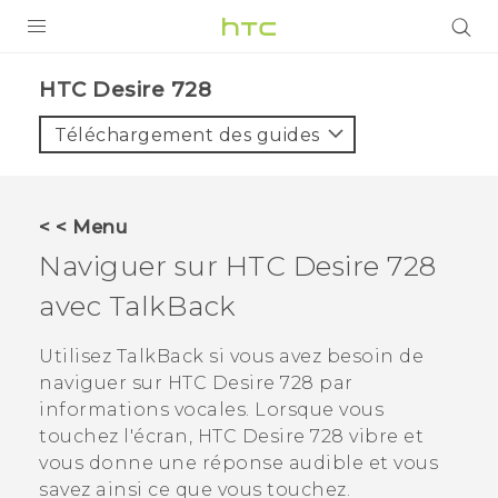
PRODUITS
HTC Desire 728‎
VIVE
Téléchargement des guides
G REIGNS
SMARTPHONES
< < Menu
ACCESSOIRES
Naviguer sur
HTC Desire 728
VIVERSE
avec
TalkBack
ASSISTANCE
Utilisez
TalkBack
si vous avez besoin de
naviguer sur
HTC Desire 728
par
Appareils HTC & Accessoires
Connexion
informations vocales. Lorsque vous
touchez l'écran,
HTC Desire 728
vibre et
vous donne une réponse audible et vous
savez ainsi ce que vous touchez.