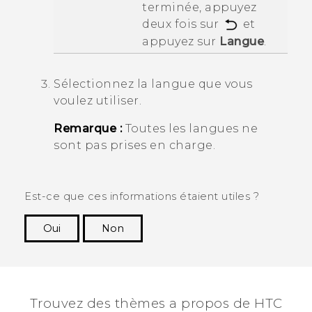
terminée, appuyez
deux fois sur
et
appuyez sur
Langue
.
Sélectionnez la langue que vous
voulez utiliser.
Remarque :
Toutes les langues ne
sont pas prises en charge.
Est-ce que ces informations étaient utiles ?
Oui
Non
Merci ! Vos commentaires aident les autres à
voir les informations les plus utiles.
Trouvez des thèmes a propos de HTC