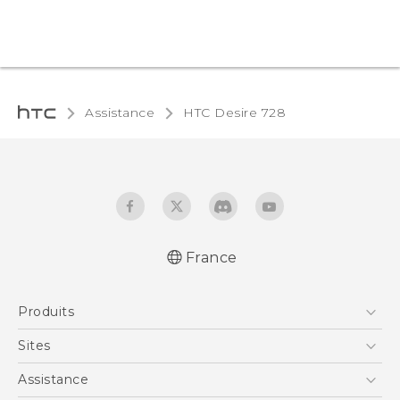
Assistance
HTC Desire 728‎
France
Française - Guide de démarrage rapide
Produits
Française - Mode d'emploi
Smartphones
Sites
5G
HTC Vive
Assistance
Vive