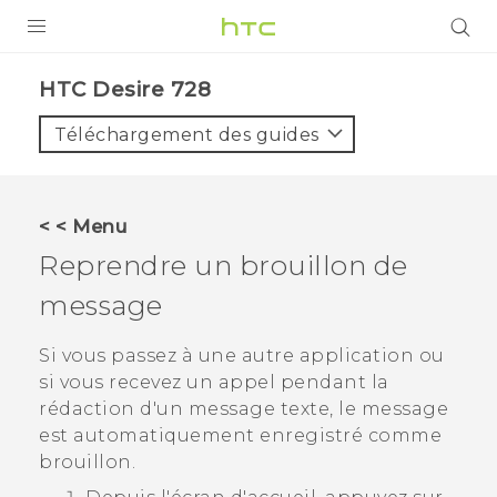
PRODUITS
HTC Desire 728‎
VIVE
Téléchargement des guides
G REIGNS
SMARTPHONES
< < Menu
ACCESSOIRES
Reprendre un brouillon de
VIVERSE
message
ASSISTANCE
Si vous passez à une autre application ou
si vous recevez un appel pendant la
Appareils HTC & Accessoires
Connexion
rédaction d'un message texte, le message
est automatiquement enregistré comme
brouillon.