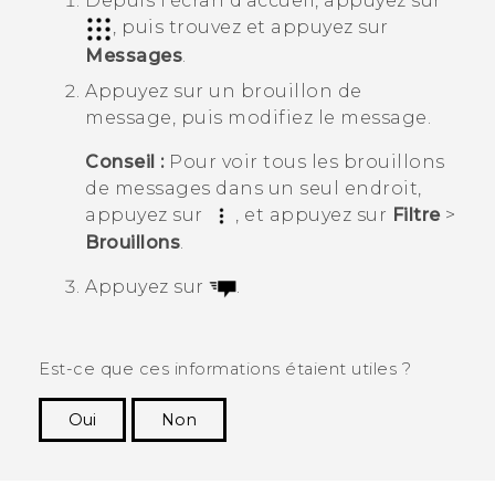
Depuis l'écran d'
accueil
, appuyez sur
, puis trouvez et appuyez sur
Messages
.
Appuyez sur un brouillon de
message, puis modifiez le message.
Conseil :
Pour voir tous les brouillons
de messages dans un seul endroit,
appuyez sur
, et appuyez sur
Filtre
>
Brouillons
.
Appuyez sur
.
Est-ce que ces informations étaient utiles ?
Oui
Non
Merci ! Vos commentaires aident les autres à
voir les informations les plus utiles.