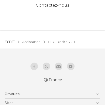
Contactez-nous
Assistance
HTC Desire 728‎
France
Française - Guide de démarrage rapide
Produits
Française - Mode d'emploi
Smartphones
Sites