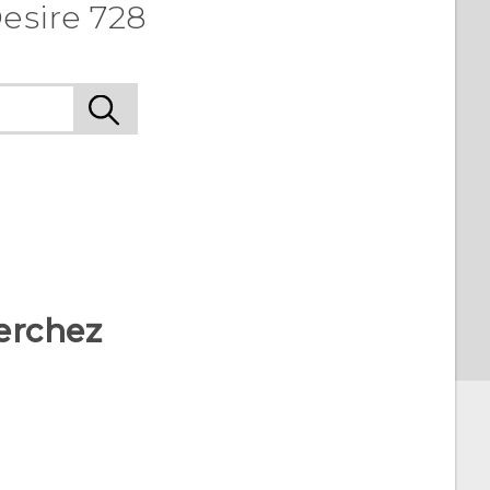
esire 728
erchez