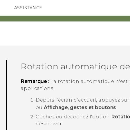
ASSISTANCE
ppareils HTC & Accessoires
SMARTPHONES
ACCESSOIRES
Rotation automatique de 
Remarque :
La rotation automatique n'est 
applications.
Depuis l'écran d'
accueil
, appuyez su
ou
Affichage, gestes et boutons
.
Cochez ou décochez l'option
Rotatio
désactiver.