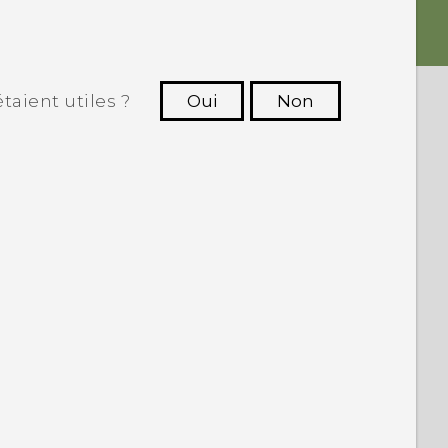
taient utiles ?
Oui
Non
utres à voir les informations les plus
utiles.