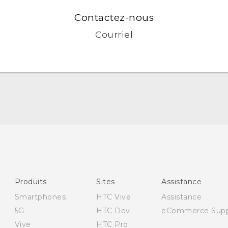
Contactez-nous
Courriel
Française - Guide de démarrage rapide
Française - Mode d'emploi
Produits
Sites
Assistance
Smartphones
HTC Vive
Assistance
5G
HTC Dev
eCommerce Supp
Vive
HTC Pro