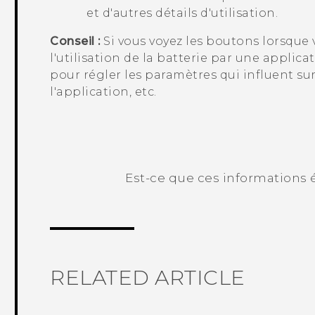
et d'autres détails d'utilisation.
Conseil :
Si vous voyez les boutons lorsque v
l'utilisation de la batterie par une applic
pour régler les paramètres qui influent sur l
l'application, etc.
Est-ce que ces informations é
Merci ! Vos commentaires aident les a
RELATED ARTICLE