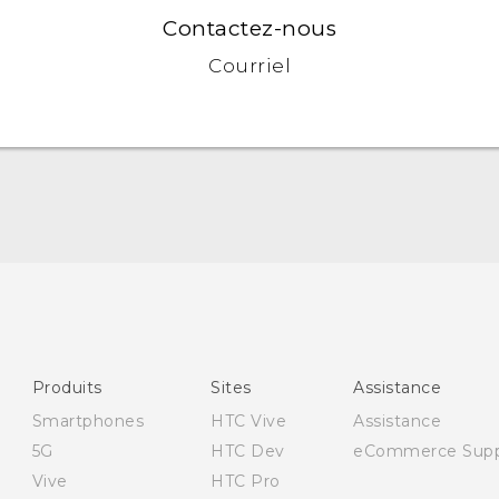
Contactez-nous
Courriel
Française - Guide de démarrage rapide
Française - Mode d'emploi
Produits
Sites
Assistance
Smartphones
HTC Vive
Assistance
5G
HTC Dev
eCommerce Supp
Vive
HTC Pro