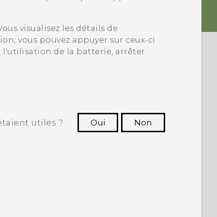
ous visualisez les détails de
ation, vous pouvez appuyer sur ceux-ci
'utilisation de la batterie, arrêter
taient utiles ?
Oui
Non
utres à voir les informations les plus
utiles.