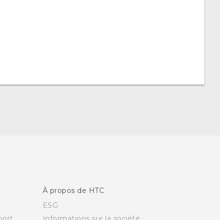
À propos de HTC
ESG
ort
Informations sur la société