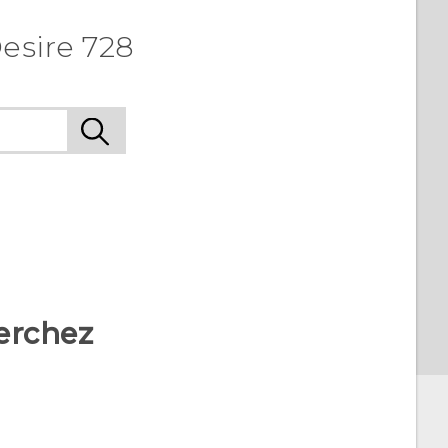
esire 728
erchez