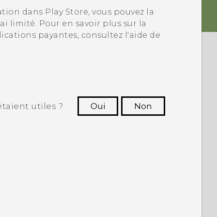
cation dans
Play Store
, vous pouvez la
i limité. Pour en savoir plus sur la
cations payantes, consultez l'aide de
taient utiles ?
Oui
Non
utres à voir les informations les plus
utiles.