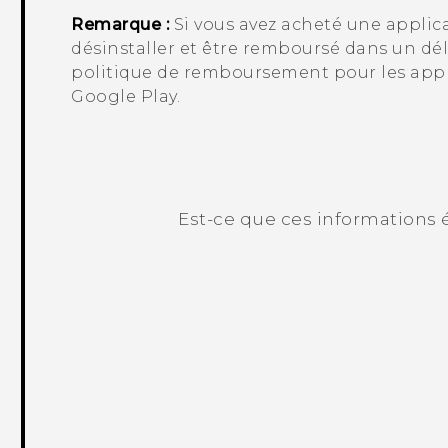
Remarque :
Si vous avez acheté une appli
désinstaller et être remboursé dans un déla
politique de remboursement pour les appli
Google Play
.
Est-ce que ces informations é
Merci ! Vos commentaires aident les a