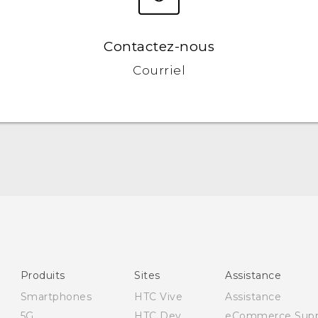
Contactez-nous
Courriel
Française - Guide de démarrage rapide
Française - Mode d'emploi
Produits
Sites
Assistance
Smartphones
HTC Vive
Assistance
5G
HTC Dev
eCommerce Supp