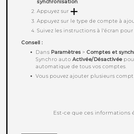
synchronisation
.
Appuyez sur
.
Appuyez sur le type de compte à ajou
Suivez les instructions à l'écran pou
Conseil :
Dans
Paramètres
>
Comptes et synch
Synchro auto
Activée/Désactivée
pour
automatique de tous vos comptes.
Vous pouvez ajouter plusieurs comp
Est-ce que ces informations é
Merci ! Vos commentaires aident les a