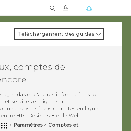
Téléchargement des guides
aux, comptes de
encore
s agendas et d'autres informations de
 et services en ligne sur
 connectez-vous à vos comptes en ligne
r entre
HTC Desire 728
et le Web.
r
>
Paramètres
>
Comptes et