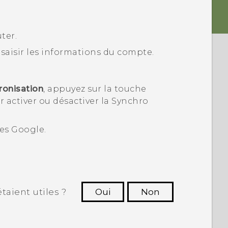
ter.
r saisir les informations du compte.
ronisation
, appuyez sur la touche
 activer ou désactiver la Synchro
tes
Google
.
taient utiles ?
Oui
Non
utres à voir les informations les plus
utiles.