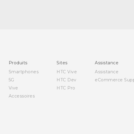
Française - Guide de démarrage rapide
Française - Mode d'emploi
Produits
Sites
Assistance
Smartphones
HTC Vive
Assistance
5G
HTC Dev
eCommerce Supp
Vive
HTC Pro
Accessoires