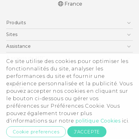
France
Française - Guide de démarrage rapide
Produits
Française - Mode d'emploi
Smartphones
Sites
5G
HTC Vive
Assistance
Vive
HTC Dev
Assistance
À propos de HTC
Ce site utilise des cookies pour optimiser les
Accessoires
HTC Pro
eCommerce Support
fonctionnalités du site, analyser les
ESG
performances du site et fournir une
Informations sur la société
expérience personnalisée et la publicité. Vous
Sécurité du produit
pouvez accepter nos cookies en cliquant sur
Politique de confidentialité
le bouton ci-dessous ou gérer vos
© 2011-2026 HTC Corporation
préférences sur Préférences Cookie. Vous
Cookie Preferences
pouvez également trouver plus
Mentions Légales
Carrières
d'informations sur notre
politique Cookies
ici.
Security and Privacy Whitepaper
Contact confidentialité:
Global-Privacy@htc.com
Cookie preferences
J'ACCEPTE