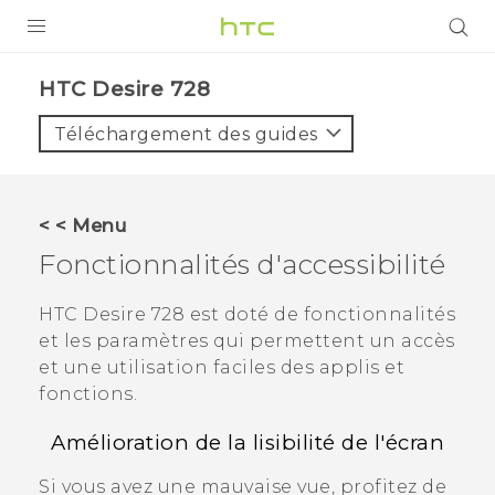
PRODUITS
HTC Desire 728‎
VIVE
Téléchargement des guides
G REIGNS
SMARTPHONES
< < Menu
ACCESSOIRES
Fonctionnalités d'accessibilité
VIVERSE
HTC Desire 728
est doté de fonctionnalités
et les paramètres qui permettent un accès
ASSISTANCE
et une utilisation faciles des applis et
Appareils HTC & Accessoires
fonctions.
Connexion
Amélioration de la lisibilité de l'écran
Si vous avez une mauvaise vue, profitez de