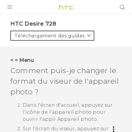
PRODUITS
HTC Desire 728‎
VIVE
Téléchargement des guides
G REIGNS
SMARTPHONES
< < Menu
ACCESSOIRES
Comment puis-je changer le
VIVERSE
format du viseur de l'appareil
photo ?
ASSISTANCE
Appareils HTC & Accessoires
Dans l'écran d'
accueil
, appuyez sur
Connexion
l'icône de l'appareil photo pour
ouvrir l'appli
Appareil photo
.
Sur l'écran du viseur, appuyez sur