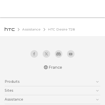
Assistance
HTC Desire 728‎
France
Française - Guide de démarrage rapide
Produits
Française - Mode d'emploi
Smartphones
Sites
5G
HTC Vive
Assistance
Vive