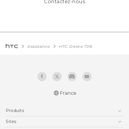
Contactez-nous
Assistance
HTC Desire 728‎
France
Française - Guide de démarrage rapide
Produits
Française - Mode d'emploi
Smartphones
Sites