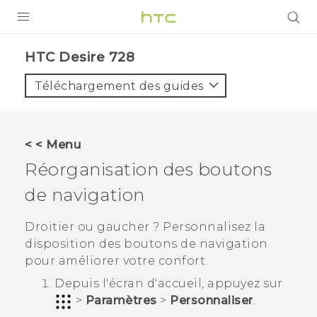
PRODUITS
HTC Desire 728‎
VIVE
Téléchargement des guides
G REIGNS
SMARTPHONES
< < Menu
ACCESSOIRES
Réorganisation des boutons
VIVERSE
de navigation
ASSISTANCE
Droitier ou gaucher ? Personnalisez la
disposition des boutons de navigation
Appareils HTC & Accessoires
Connexion
pour améliorer votre confort.
Depuis l'écran d'
accueil
, appuyez sur
>
Paramètres
>
Personnaliser
.