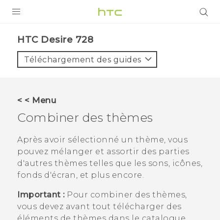
PRODUITS
HTC Desire 728‎
VIVE
Téléchargement des guides
G REIGNS
SMARTPHONES
< < Menu
ACCESSOIRES
Combiner des thèmes
VIVERSE
Après avoir sélectionné un thème, vous
pouvez mélanger et assortir des parties
ASSISTANCE
d'autres thèmes telles que les sons, icônes,
Appareils HTC & Accessoires
fonds d'écran, et plus encore.
Connexion
Important :
Pour combiner des thèmes,
vous devez avant tout télécharger des
éléments de thèmes dans le catalogue.