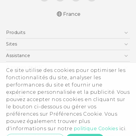
France
Française - Guide de démarrage rapide
Produits
Française - Mode d'emploi
Smartphones
Sites
5G
HTC Vive
Assistance
Vive
HTC Dev
Assistance
À propos de HTC
Ce site utilise des cookies pour optimiser les
Accessoires
HTC Pro
eCommerce Support
fonctionnalités du site, analyser les
ESG
performances du site et fournir une
Informations sur la société
expérience personnalisée et la publicité. Vous
Sécurité du produit
pouvez accepter nos cookies en cliquant sur
Politique de confidentialité
le bouton ci-dessous ou gérer vos
© 2011-2026 HTC Corporation
préférences sur Préférences Cookie. Vous
Cookie Preferences
pouvez également trouver plus
Mentions Légales
Carrières
d'informations sur notre
politique Cookies
ici.
Security and Privacy Whitepaper