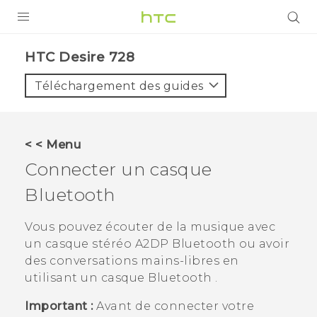
PRODUITS
HTC Desire 728‎
VIVE
Téléchargement des guides
G REIGNS
SMARTPHONES
< < Menu
ACCESSOIRES
Connecter un casque
VIVERSE
Bluetooth
ASSISTANCE
Vous pouvez écouter de la musique avec
un casque stéréo A2DP
Bluetooth
ou avoir
Appareils HTC & Accessoires
Connexion
des conversations mains-libres en
utilisant un casque
Bluetooth
.
Important :
Avant de connecter votre