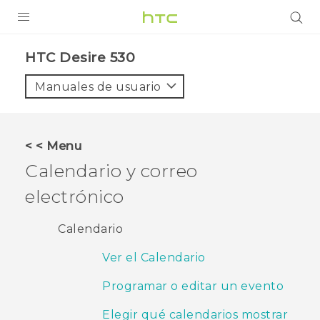
PRODUCTOS
HTC Desire 530‎
VIVE
Manuales de usuario
G REIGNS
SMARTPHONES
< < Menu
ACCESORIO
Calendario y correo
VIVERSE
electrónico
AYUDA
Calendario
HTC Devices & Accessories
Ver el Calendario
Video Tutorials
Programar o editar un evento
Elegir qué calendarios mostrar