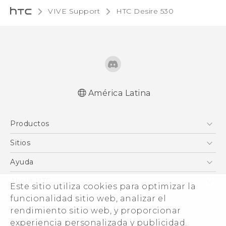
VIVE Support
HTC Desire 530‎
América Latina
Español - Manual de inicio rápido
Productos
Español - Manual de usuario
English - Quick start guide
5G
Sitios
English - User manual
Smartphones
HTC Desarrollo
Ayuda
EXODUS
HTC Investigacion
Centro de asistencia
About HTC
Este sitio utiliza cookies para optimizar la
VIVE
VIVE
funcionalidad sitio web, analizar el
ESG
VIVEPORT
rendimiento sitio web, y proporcionar
Seguridad del producto
experiencia personalizada y publicidad.