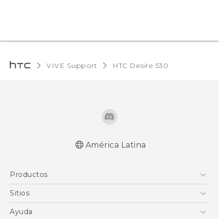
VIVE Support
HTC Desire 530‎
América Latina
Español - Manual de inicio rápido
Productos
Español - Manual de usuario
English - Quick start guide
5G
Sitios
English - User manual
Smartphones
HTC Desarrollo
Ayuda