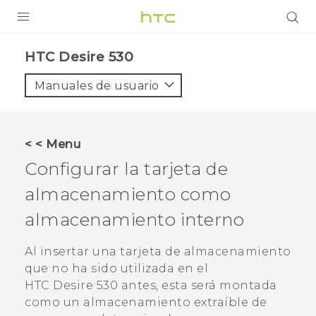
PRODUCTOS
HTC Desire 530‎
VIVE
Manuales de usuario
G REIGNS
SMARTPHONES
< < Menu
ACCESORIO
Configurar la tarjeta de
VIVERSE
almacenamiento como
almacenamiento interno
AYUDA
HTC Devices & Accessories
Al insertar una tarjeta de almacenamiento
que no ha sido utilizada en el
Video Tutorials
HTC Desire 530
antes, esta será montada
como un almacenamiento extraíble de