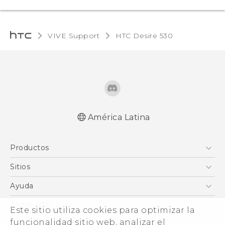
VIVE Support
HTC Desire 530‎
América Latina
Español - Manual de inicio rápido
Productos
Español - Manual de usuario
English - Quick start guide
5G
Sitios
English - User manual
Smartphones
HTC Desarrollo
Ayuda
EXODUS
HTC Investigacion
Centro de asistencia
About HTC
Este sitio utiliza cookies para optimizar la
VIVE
VIVE
ESG
funcionalidad sitio web, analizar el