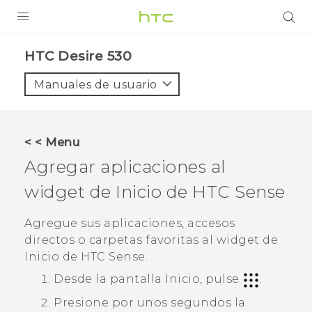
PRODUCTOS
HTC Desire 530‎
VIVE
Manuales de usuario
G REIGNS
SMARTPHONES
< < Menu
ACCESORIO
Agregar aplicaciones al
VIVERSE
widget de Inicio de
HTC Sense
AYUDA
Agregue sus aplicaciones, accesos
directos o carpetas favoritas al widget de
HTC Devices & Accessories
Inicio de
HTC Sense
.
Video Tutorials
Desde la pantalla
Inicio
, pulse
.
Presione por unos segundos la