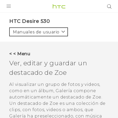
PRODUCTOS
HTC Desire 530‎
VIVE
Manuales de usuario
G REIGNS
SMARTPHONES
< < Menu
ACCESORIO
Ver, editar y guardar un
VIVERSE
destacado de
Zoe
AYUDA
Al visualizar un grupo de fotos y videos,
como en un álbum,
Galería
compone
HTC Devices & Accessories
automáticamente un destacado de
Zoe
.
Video Tutorials
Un destacado de
Zoe
es una colección de
clips, con fotos, videos o ambos, que
Galería
ha preseleccionado, con música