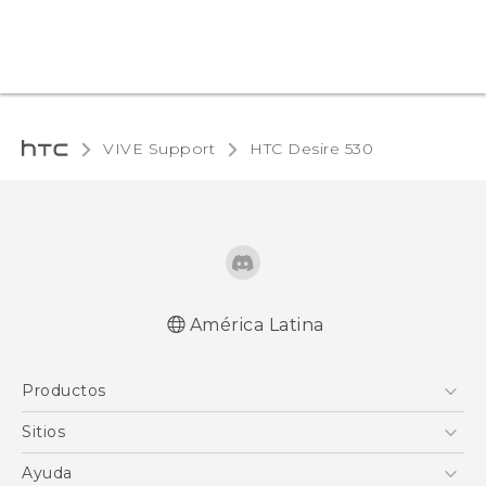
VIVE Support
HTC Desire 530‎
América Latina
Español - Manual de inicio rápido
Productos
Español - Manual de usuario
English - Quick start guide
5G
Sitios
English - User manual
Smartphones
HTC Desarrollo
Ayuda