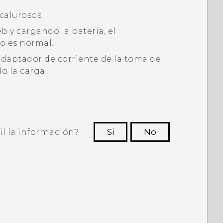
calurosos.
 y cargando la batería, el
to es normal.
adaptador de corriente de la toma de
o la carga.
il la información?
Si
No
ras personas a ver la información más
útil.