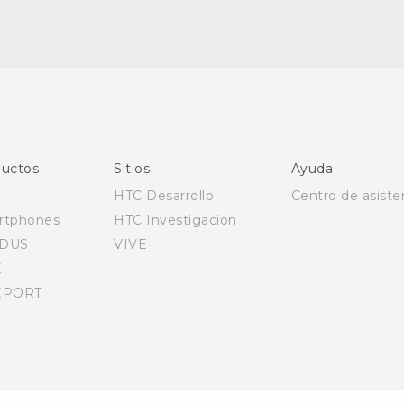
Español - Manual de inicio rápido
Español - Manual de usuario
English - Quick start guide
English - User manual
uctos
Sitios
Ayuda
HTC Desarrollo
Centro de asiste
rtphones
HTC Investigacion
DUS
VIVE
E
EPORT