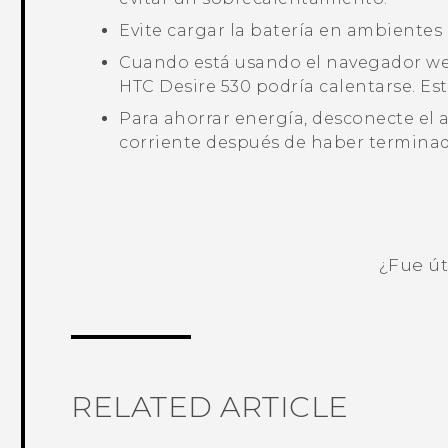
Evite cargar la batería en ambientes 
Cuando está usando el navegador web
HTC Desire 530
podría calentarse. Es
Para ahorrar energía, desconecte el 
corriente después de haber terminad
¿Fue út
¡Gracias! Tus comentarios ayudan a ot
RELATED ARTICLE