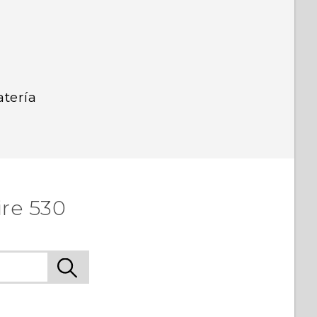
atería
re 530