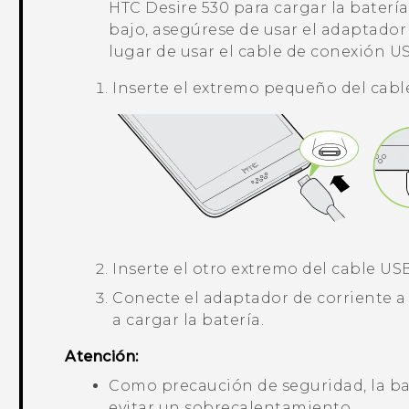
HTC Desire 530
para cargar la batería
bajo, asegúrese de usar el adaptador 
lugar de usar el cable de conexión 
Inserte el extremo pequeño del cabl
Inserte el otro extremo del cable US
Conecte el adaptador de corriente 
a cargar la batería.
Atención:
Como precaución de seguridad, la ba
evitar un sobrecalentamiento.