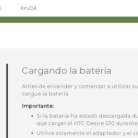
E
AYUDA
TC Devices & Accessories
SMARTPHONES
ACCESORIO
Video Tutorials
Cargando la batería
Antes de encender y comenzar a utilizar s
cargue la batería.
Importante:
Si la batería ha estado descargada 
que cargar el
HTC Desire 530
durante 
Utilice solamente el adaptador y el c