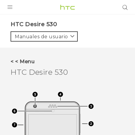
PRODUCTOS
HTC Desire 530‎
VIVE
Manuales de usuario
G REIGNS
SMARTPHONES
< < Menu
ACCESORIO
HTC Desire 530
VIVERSE
AYUDA
HTC Devices & Accessories
Video Tutorials