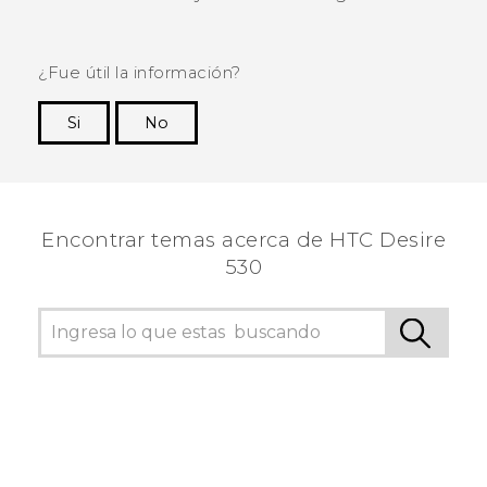
¿Fue útil la información?
Si
No
¡Gracias! Tus comentarios ayudan a otras
personas a ver la información más útil.
Encontrar temas acerca de HTC Desire
530