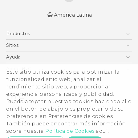
América Latina
Español - Manual de inicio rápido
Productos
Español - Manual de usuario
English - Quick start guide
5G
Sitios
English - User manual
Smartphones
HTC Desarrollo
Ayuda
EXODUS
HTC Investigacion
Centro de asistencia
About HTC
Este sitio utiliza cookies para optimizar la
VIVE
VIVE
funcionalidad sitio web, analizar el
ESG
VIVEPORT
rendimiento sitio web, y proporcionar
Seguridad del producto
experiencia personalizada y publicidad.
Inversores (Inglés)
Puede aceptar nuestras cookies haciendo clic
Normas de confidencialidad
en el botón de abajo o es propietario de su
© 2011-2026 HTC Corporation
preferencia en Preferencias de cookies.
Código de conducta
También puede encontrar más información
Legal terms
Trabaja con nosotros
sobre nuestra
Política de Cookies
aquí.
Security and Privacy Whitepaper