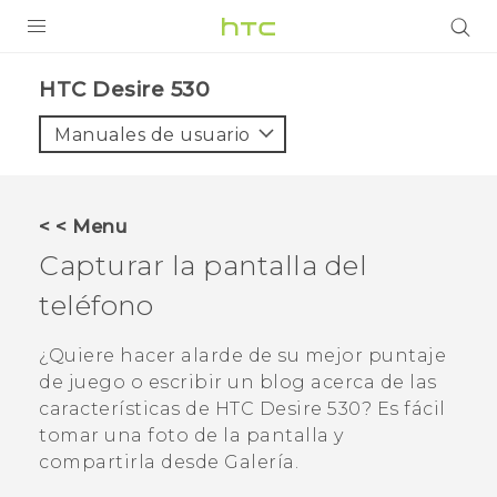
PRODUCTOS
HTC Desire 530‎
VIVE
Manuales de usuario
G REIGNS
SMARTPHONES
< < Menu
ACCESORIO
Capturar la pantalla del
VIVERSE
teléfono
AYUDA
¿Quiere hacer alarde de su mejor puntaje
de juego o escribir un blog acerca de las
HTC Devices & Accessories
características de
HTC Desire 530
? Es fácil
Video Tutorials
tomar una foto de la pantalla y
compartirla desde
Galería
.