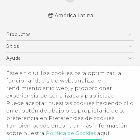
América Latina
Español - Manual de inicio rápido
Productos
Español - Manual de usuario
English - Quick start guide
5G
Sitios
English - User manual
Smartphones
HTC Desarrollo
Ayuda
EXODUS
HTC Investigacion
Centro de asistencia
About HTC
Este sitio utiliza cookies para optimizar la
VIVE
VIVE
ESG
funcionalidad sitio web, analizar el
VIVEPORT
rendimiento sitio web, y proporcionar
Seguridad del producto
experiencia personalizada y publicidad.
Inversores (Inglés)
Puede aceptar nuestras cookies haciendo clic
Normas de confidencialidad
en el botón de abajo o es propietario de su
© 2011-2026 HTC Corporation
preferencia en Preferencias de cookies.
Código de conducta
Legal terms
También puede encontrar más información
Trabaja con nosotros
sobre nuestra
Política de Cookies
aquí.
Security and Privacy Whitepaper