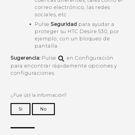
cuentas diferentes, tales como el
correo electrónico, las redes
sociales, etc.
Pulse
Seguridad
para ayudar a
proteger su
HTC Desire 530
, por
ejemplo, con un bloqueo de
pantalla.
Sugerencia:
Pulse
en Configuración
para encontrar rápidamente opciones y
configuraciones.
¿Fue útil la información?
Si
No
¡Gracias! Tus comentarios ayudan a otras
personas a ver la información más útil.