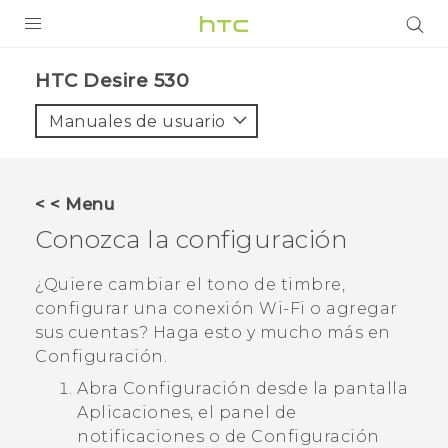
PRODUCTOS
HTC Desire 530‎
VIVE
Manuales de usuario
G REIGNS
SMARTPHONES
< < Menu
ACCESORIO
Conozca la configuración
VIVERSE
¿Quiere cambiar el tono de timbre,
configurar una conexión
Wi‍-Fi
o agregar
AYUDA
sus cuentas? Haga esto y mucho más en
HTC Devices & Accessories
Configuración.
Abra Configuración desde la pantalla
Video Tutorials
Aplicaciones
, el panel de
notificaciones o de
Configuración