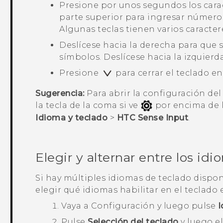
Presione por unos segundos los carac
parte superior para ingresar números
Algunas teclas tienen varios caracter
Deslícese hacia la derecha para que 
símbolos. Deslícese hacia la izquierda
Presione
para cerrar el teclado en
Sugerencia:
Para abrir la configuración de
la tecla de la coma si ve
por encima de l
Idioma y teclado
>
HTC Sense Input
.
Elegir y alternar entre los id
Si hay múltiples idiomas de teclado dispo
elegir qué idiomas habilitar en el teclado 
Vaya a
Configuración
y luego pulse
I
Pulse
Selección del teclado
y luego el