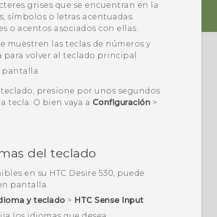
teres grises que se encuentran en la
, símbolos o letras acentuadas.
es o acentos asociados con ellas.
se muestren las teclas de números y
 para volver al teclado principal.
 pantalla.
l teclado, presione por unos segundos
a tecla. O bien vaya a
Configuración
>
iomas del teclado
nibles en su
HTC Desire 530
, puede
en pantalla.
dioma y teclado
>
HTC Sense Input
.
ija los idiomas que desea.