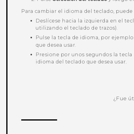
Para cambiar el idioma del teclado, puede 
Deslícese hacia la izquierda en el tec
utilizando el teclado de trazos).
Pulse la tecla de idioma, por ejemplo
que desea usar.
Presione por unos segundos la tecla 
idioma del teclado que desea usar.
¿Fue út
¡Gracias! Tus comentarios ayudan a ot