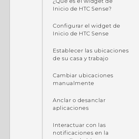
¿Qué es el widget de
computadora. ¿Qué son?
Inicio de HTC Sense?
¿Por qué se calienta mi
Configurar el widget de
teléfono?
Inicio de HTC Sense
¿Cómo puedo verificar
Establecer las ubicaciones
cuánta memoria tiene mi
de su casa y trabajo
teléfono y cuánta
memoria se está
Cambiar ubicaciones
utilizando?
manualmente
Mi teléfono es nuevo, pero
Anclar o desanclar
el almacenamiento
aplicaciones
disponible es inferior a la
capacidad total. ¿A qué se
Interactuar con las
debe eso?
notificaciones en la