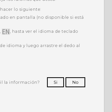
hacer lo siguiente:
lado en pantalla (no disponible si está
,
, hasta ver el idioma de teclado
de idioma y luego arrastre el dedo al
il la información?
Si
No
ras personas a ver la información más
útil.