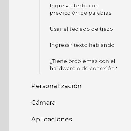
Ingresar texto con
ahorra batería?
predicción de palabras
¿De qué manera App
Usar el teclado de trazo
standby en Android 6.0
ahorra batería?
Ingresar texto hablando
En Configuración, ¿para
qué se usa la
¿Tiene problemas con el
Optimización de la
hardware o de conexión?
batería?
Personalización
¿Cómo puedo agregar el
punto de acceso a la red
Configuración del teléfono y
Cámara
de mi operador móvil?
transferencia
Cámara
Aplicaciones
¿Por qué el teléfono me
Personalizar
Actualizar el software del
habla? ¿Cómo desactivo