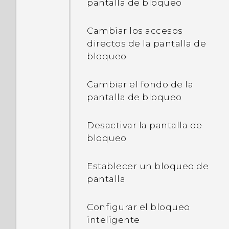
pantalla de bloqueo
¿Qué diferencia existe
entre utilizar la tarjeta
Cambiar los accesos
microSD como
directos de la pantalla de
almacenamiento extraíble
bloqueo
y almacenamiento
interno?
Cambiar el fondo de la
pantalla de bloqueo
¿Dónde puedo encontrar
la versión HTC Sense
instalada en mi teléfono?
Desactivar la pantalla de
bloqueo
¿Por qué se me solicita
ingresar una contraseña
Establecer un bloqueo de
para desencriptar el
pantalla
teléfono cuando lo
reinicio o enciendo?
Configurar el bloqueo
inteligente