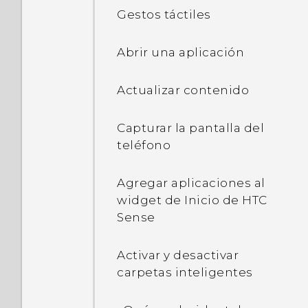
sobre su teléfono?
Gestos táctiles
¿Puede el teléfono
¿Cómo puedo solucionar
cambiar
problemas en mi
automáticamente a la red
Abrir una aplicación
teléfono?
móvil cuando Wi‍-Fi está
ausente o es débil?
Actualizar contenido
¿Por qué no puedo utilizar
Capturar la pantalla del
gestos con varios dedos
teléfono
en mis aplicaciones?
Agregar aplicaciones al
¿Cómo habilito o
widget de Inicio de HTC
inhabilito una aplicación
Sense
de administrador de
dispositivos?
Activar y desactivar
carpetas inteligentes
Envié algunos archivos a
través de Bluetooth a mi