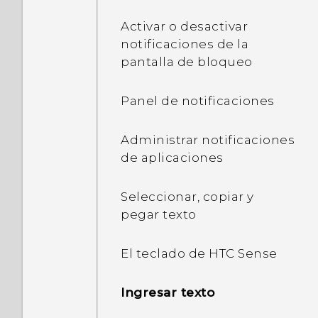
¿Qué debo hacer en caso
de extravío o robo de mi
Activar o desactivar
teléfono?
notificaciones de la
pantalla de bloqueo
¿Cómo puedo reiniciar mi
teléfono en Modo seguro?
Panel de notificaciones
Cuando quité mi bloqueo
Administrar notificaciones
de pantalla, apareció un
de aplicaciones
mensaje que indicaba
que las funciones de
Seleccionar, copiar y
protección de dispositivos
pegar texto
ya no funcionarían. ¿Qué
significa protección de
El teclado de HTC Sense
dispositivos?
Ingresar texto
¿De qué manera el modo
Doze en Android 6.0