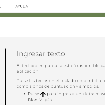
E
AYUDA
TC Devices & Accessories
SMARTPHONES
ACCESORIO
Video Tutorials
Ingresar texto
El teclado en pantalla estará disponible 
aplicación.
Pulse las teclas en el teclado en pantalla p
como signos de puntuación y símbolos.
Pulse
para ingresar una letra mayú
Bloq Mayús.