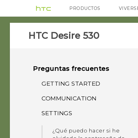
PRODUCTOS
VIVERS
VIVE
G REIGNS
H
HTC Desire 530‎
Preguntas frecuentes
GETTING STARTED
COMMUNICATION
¿Puedo cortar mi micro
SIM a una nano SIM para
SETTINGS
¿Cómo configuro la
que quepa en mi
aplicación de SMS
teléfono?
¿Qué puedo hacer si he
predeterminada?