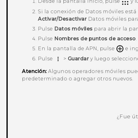
Desde la pantalla
Inicio
, pulse
y l
Si la conexión de
Datos móviles
está 
Activar/Desactivar
Datos móviles
para
Pulse
Datos móviles
para abrir la pa
Pulse
Nombres de puntos de acceso
.
En la pantalla de
APN
, pulse
e ing
Pulse
>
Guardar
y luego seleccion
Atención:
Algunos operadores móviles pued
predeterminado o agregar otros nuevos.
¿Fue út
¡Gracias! Tus comentarios ayudan a ot