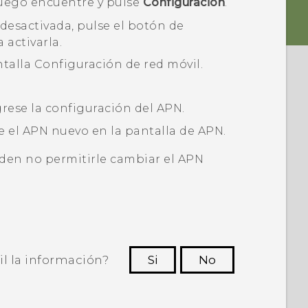
uego encuentre y pulse
Configuración
.
desactivada, pulse el botón de
 activarla.
ntalla
Configuración de red móvil
.
rese la configuración del APN.
e el APN nuevo en la pantalla de
APN
.
en no permitirle cambiar el APN
il la información?
Si
No
ras personas a ver la información más
útil.