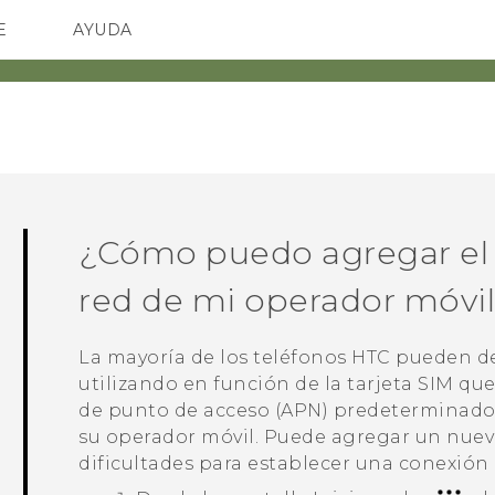
E
AYUDA
TC Devices & Accessories
SMARTPHONES
ACCESORIO
Video Tutorials
¿Cómo puedo agregar el 
red de mi operador móvi
La mayoría de los teléfonos HTC pueden de
utilizando en función de la tarjeta SIM qu
de punto de acceso (APN) predeterminado 
su operador móvil. Puede agregar un nuev
dificultades para establecer una conexión 