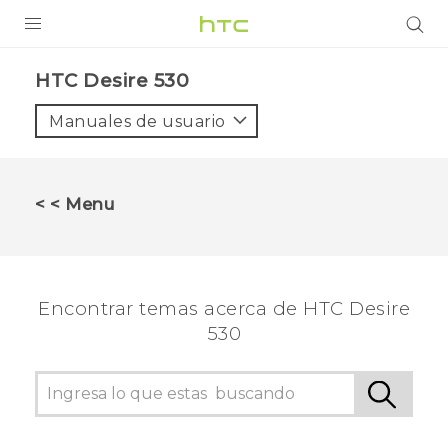
PRODUCTOS
HTC Desire 530‎
VIVE
Manuales de usuario
G REIGNS
SMARTPHONES
< < Menu
ACCESORIO
VIVERSE
Encontrar temas acerca de HTC Desire
AYUDA
530
HTC Devices & Accessories
Video Tutorials