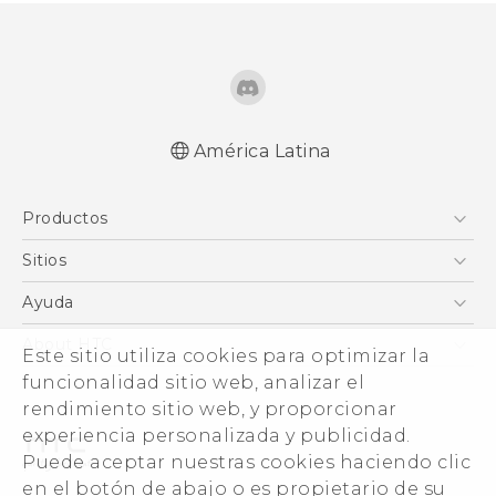
América Latina
Español - Manual de inicio rápido
Productos
Español - Manual de usuario
English - Quick start guide
5G
Sitios
English - User manual
Smartphones
HTC Desarrollo
Ayuda
EXODUS
HTC Investigacion
Centro de asistencia
About HTC
Este sitio utiliza cookies para optimizar la
VIVE
VIVE
funcionalidad sitio web, analizar el
ESG
VIVEPORT
rendimiento sitio web, y proporcionar
Seguridad del producto
experiencia personalizada y publicidad.
Inversores (Inglés)
Puede aceptar nuestras cookies haciendo clic
Normas de confidencialidad
en el botón de abajo o es propietario de su