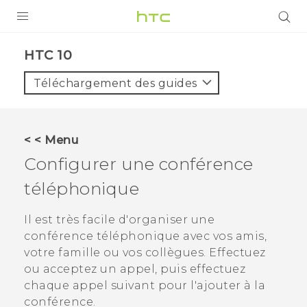
PRODUITS
HTC 10‎
VIVE
Téléchargement des guides
G REIGNS
SMARTPHONES
< < Menu
VIVERSE
Configurer une conférence
téléphonique
SUPPORT
Appareils HTC & Accessoires
Il est très facile d'organiser une
conférence téléphonique avec vos amis,
Achat & Règlement Questions
votre famille ou vos collègues. Effectuez
ou acceptez un appel, puis effectuez
chaque appel suivant pour l'ajouter à la
conférence.