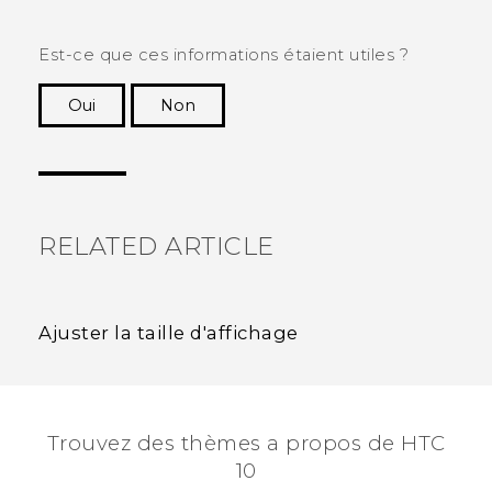
Est-ce que ces informations étaient utiles ?
Oui
Non
Merci ! Vos commentaires aident les autres à
voir les informations les plus utiles.
RELATED ARTICLE
Ajuster la taille d'affichage
Trouvez des thèmes a propos de HTC
10