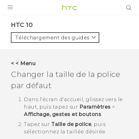
PRODUITS
HTC 10‎
VIVE
Téléchargement des guides
G REIGNS
SMARTPHONES
< < Menu
VIVERSE
Changer la taille de la police
par défaut
SUPPORT
Appareils HTC & Accessoires
Dans l'écran d'
accueil
, glissez vers le
haut, puis tapez sur
Paramètres
>
Achat & Règlement Questions
Affichage, gestes et boutons
.
Tapez sur
Taille de police
, puis
sélectionnez la taillée désirée.