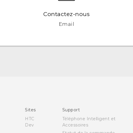
Contactez-nous
Email
Française - Guide de démarrage rapide
Française - Mode d'emploi
Française - Guide de sécurité et de réglementation
English - Quick start guide
Sites
Support
English - User manual
HTC
Téléphone Intelligent et
English - Safety and regulatory guide
Dev
Accessoires