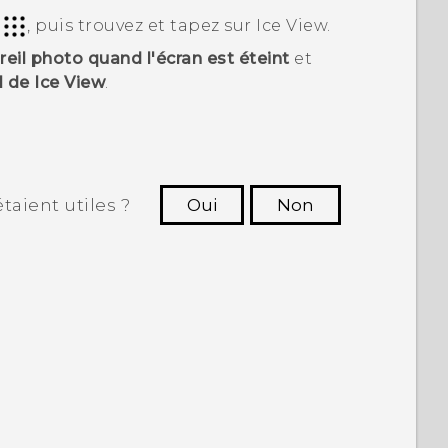
r
, puis trouvez et tapez sur
Ice View
.
eil photo quand l'écran est éteint
et
l de Ice View
.
taient utiles ?
Oui
Non
utres à voir les informations les plus
utiles.