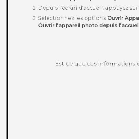
Depuis l'écran d'accueil, appuyez su
Sélectionnez les options
Ouvrir Appar
Ouvrir l'appareil photo depuis l'accuei
Est-ce que ces informations é
Merci ! Vos commentaires aident les a