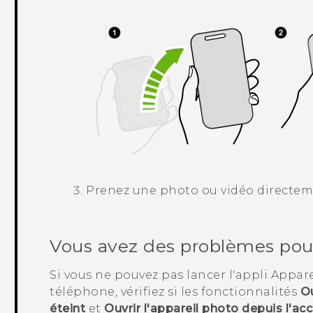
Prenez une photo ou vidéo directeme
Vous avez des problèmes pour 
Si vous ne pouvez pas lancer l'appli
Appare
téléphone, vérifiez si les fonctionnalités
Ou
éteint
et
Ouvrir l'appareil photo depuis l'acc