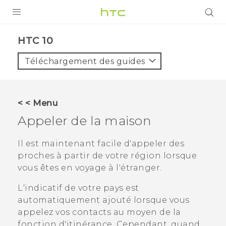
PRODUITS
HTC 10‎
VIVE
Téléchargement des guides
G REIGNS
SMARTPHONES
< < Menu
VIVERSE
Appeler de la maison
SUPPORT
Il est maintenant facile d'appeler des
proches à partir de votre région lorsque
Appareils HTC & Accessoires
vous êtes en voyage à l'étranger.
Achat & Règlement Questions
L'indicatif de votre pays est
automatiquement ajouté lorsque vous
appelez vos contacts au moyen de la
fonction d'itinérance. Cependant, quand