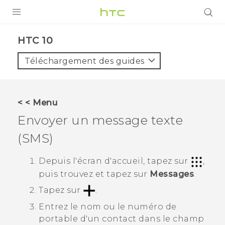
PRODUITS
HTC 10‎
VIVE
Téléchargement des guides
G REIGNS
SMARTPHONES
< < Menu
VIVERSE
Envoyer un message texte
(SMS)
SUPPORT
Appareils HTC & Accessoires
Depuis l'écran d'
accueil
, tapez sur
,
puis trouvez et tapez sur
Messages
.
Achat & Règlement Questions
Tapez sur
.
Entrez le nom ou le numéro de
portable d'un contact dans le champ