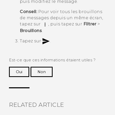
puis modifiez le message.
Conseil:
Pour voir tous les brouillons
de messages depuis un même écran,
tapez sur
, puis tapez sur
Filtrer
>
Brouillons
.
Tapez sur
.
Est-ce que ces informations étaient utiles ?
Oui
Non
Merci ! Vos commentaires aident les autres à
voir les informations les plus utiles.
RELATED ARTICLE