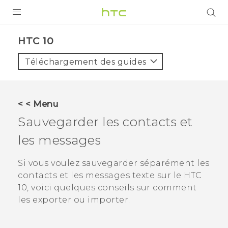
PRODUITS
HTC 10‎
VIVE
Téléchargement des guides
G REIGNS
SMARTPHONES
< < Menu
VIVERSE
Sauvegarder les contacts et
les messages
SUPPORT
Appareils HTC & Accessoires
Si vous voulez sauvegarder séparément les
contacts et les messages texte sur le
HTC
Achat & Règlement Questions
10
, voici quelques conseils sur comment
les exporter ou importer.