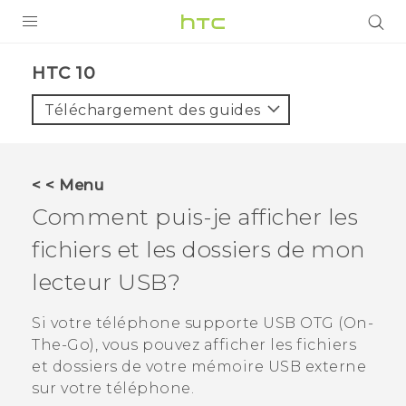
PRODUITS
HTC 10‎
VIVE
Téléchargement des guides
G REIGNS
SMARTPHONES
< < Menu
VIVERSE
Comment puis-je afficher les
fichiers et les dossiers de mon
SUPPORT
lecteur USB?
Appareils HTC & Accessoires
Achat & Règlement Questions
Si votre téléphone supporte USB OTG (On-
The-Go), vous pouvez afficher les fichiers
et dossiers de votre mémoire USB externe
sur votre téléphone.