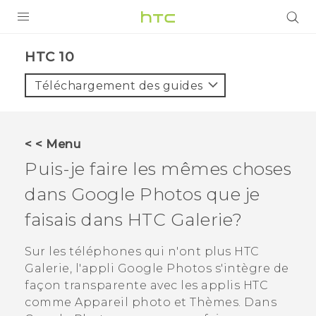
PRODUITS
HTC 10‎
VIVE
Téléchargement des guides
G REIGNS
SMARTPHONES
< < Menu
VIVERSE
Puis-je faire les mêmes choses
dans
Google Photos
que je
SUPPORT
faisais dans HTC
Galerie
?
Appareils HTC & Accessoires
Achat & Règlement Questions
Sur les téléphones qui n'ont plus HTC
Galerie
, l'appli
Google Photos
s'intègre de
façon transparente avec les applis HTC
comme
Appareil photo
et
Thèmes
. Dans