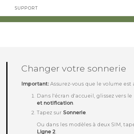
SUPPORT
pareils HTC & Accessoires
SMARTPHONES
Achat & Règlement Quest
Changer votre sonnerie
Important:
Assurez-vous que le volume est a
Dans l'écran d'
accueil
, glissez vers l
et notification
.
Tapez sur
Sonnerie
.
Ou dans les modèles à deux SIM, tap
Ligne 2
.