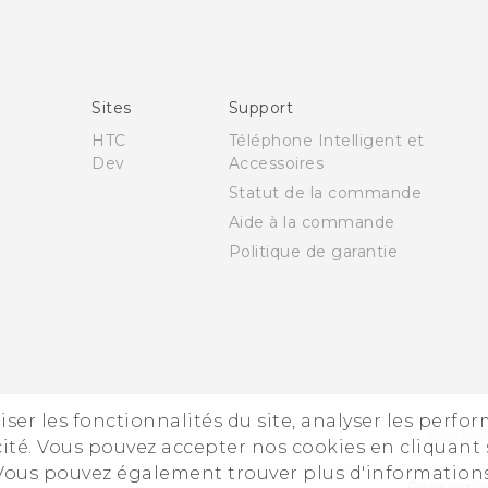
Française - Guide de démarrage rapide
Française - Mode d'emploi
Française - Guide de sécurité et de réglementation
English - Quick start guide
Sites
Support
English - User manual
HTC
Téléphone Intelligent et
English - Safety and regulatory guide
Dev
Accessoires
Statut de la commande
Aide à la commande
Politique de garantie
iser les fonctionnalités du site, analyser les perfo
© 2011-20
ité. Vous pouvez accepter nos cookies en cliquant 
 Vous pouvez également trouver plus d'information