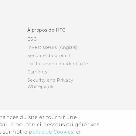
À propos de HTC
ESG
Investisseurs (Anglais)
Sécurité du produit
Politique de confidentialité
Carrières
Security and Privacy
Whitepaper
rmances du site et fournir une
26 HTC Corporation
Documents légaux HTC
sur le bouton ci-dessous ou gérer vos
s sur notre
politique Cookies
ici.