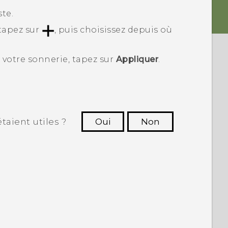
te.
 tapez sur
, puis choisissez depuis où
 votre sonnerie, tapez sur
Appliquer
.
taient utiles ?
Oui
Non
utres à voir les informations les plus
utiles.