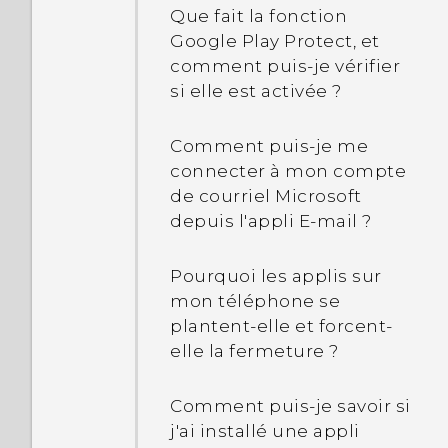
et depuis d'autres
Que fait la fonction
Pourquoi?
Pourquoi suis-je invité à
téléphones en utilisant
Google Play Protect, et
entrer un mot de passe
Wi-Fi Direct?
comment puis-je vérifier
pour décrypter mon
Quelle est la différence
si elle est activée ?
téléphone lorsque je
entre utiliser la carte
redémarre ou l'allume?
microSD comme
Comment puis-je me
mémoire amovible et
connecter à mon compte
mémoire interne?
Quand j'ai supprimé mon
de courriel Microsoft
verrouillage de l'écran, un
depuis l'appli E-mail ?
message apparaît
indiquant que les
Pourquoi les applis sur
fonctions de protection
mon téléphone se
de l'appareil ne
plantent-elle et forcent-
fonctionneront plus.
elle la fermeture ?
Qu'est-ce que protection
de l'appareil signifie ?
Comment puis-je savoir si
j'ai installé une appli
Pourquoi le téléphone ne