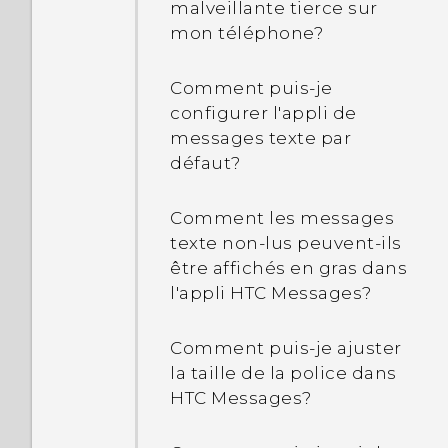
malveillante tierce sur
se réveille-t-il pas quand
mon téléphone?
je touche le lecteur
d'empreinte?
Comment puis-je
configurer l'appli de
Pourquoi ne puis-je pas
messages texte par
déverrouiller l'écran avec
défaut?
mon empreinte lors de
l'utilisation d'Exchange
ActiveSync?
Comment les messages
texte non-lus peuvent-ils
être affichés en gras dans
Pourquoi mon téléphone
l'appli HTC Messages?
ne se verrouille-t-il pas
même si j'ai configuré un
mot de passe de
Comment puis-je ajuster
verrouillage de l'écran?
la taille de la police dans
HTC Messages?