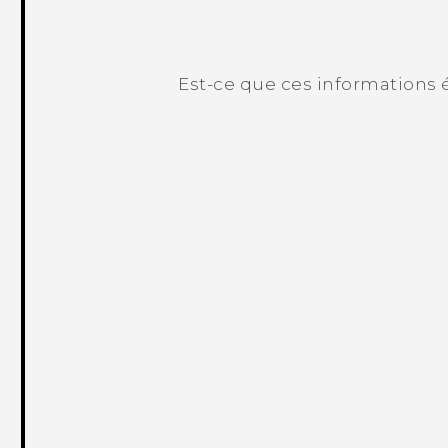
Est-ce que ces informations é
Merci ! Vos commentaires aident les a