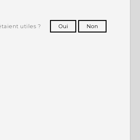
taient utiles ?
Oui
Non
utres à voir les informations les plus
utiles.