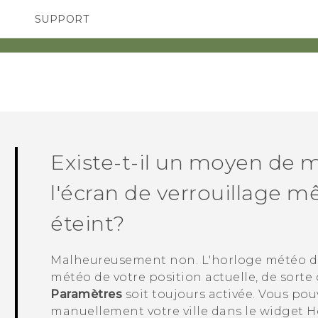
SUPPORT
pareils HTC & Accessoires
SMARTPHONES
Achat & Règlement Quest
Existe-t-il un moyen de 
l'écran de verrouillage m
éteint?
Malheureusement non. L'horloge météo de l
météo de votre position actuelle, de sorte 
Paramètres
soit toujours activée. Vous po
manuellement votre ville dans le widget Ho