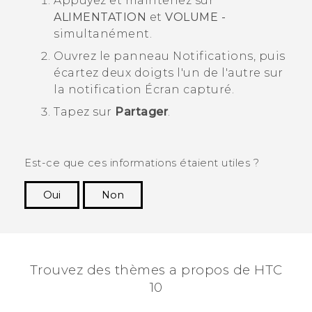
Appuyez et maintenez sur
ALIMENTATION
et
VOLUME -
simultanément.
Ouvrez le panneau Notifications, puis
écartez deux doigts l'un de l'autre sur
la notification
Écran capturé
.
Tapez sur
Partager
.
Est-ce que ces informations étaient utiles ?
Oui
Non
Merci ! Vos commentaires aident les autres à
voir les informations les plus utiles.
Trouvez des thèmes a propos de HTC
10