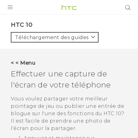
PRODUITS
HTC 10‎
VIVE
Téléchargement des guides
G REIGNS
SMARTPHONES
< < Menu
VIVERSE
Effectuer une capture de
l'écran de votre téléphone
SUPPORT
Appareils HTC & Accessoires
Vous voulez partager votre meilleur
pointage de jeu ou publier une entrée de
Achat & Règlement Questions
blogue sur l'une des fonctions du
HTC 10
?
Il est facile de prendre une photo de
l'écran pour la partager.