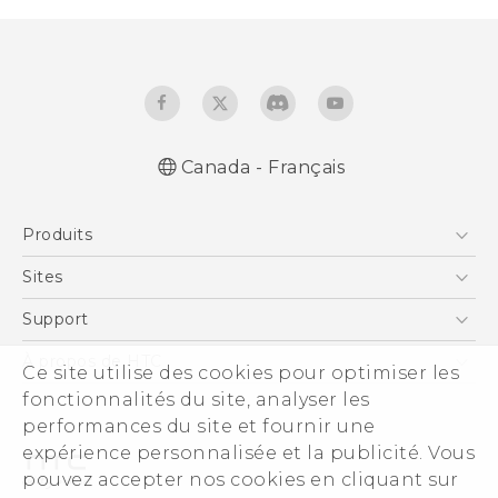
Canada - Français
Française - Guide de démarrage rapide
Produits
Française - Mode d'emploi
Française - Guide de sécurité et de
5G
Sites
réglementation
Téléphone Intelligent
HTC Dev
Support
English - Quick start guide
EXODUS
English - User manual
Téléphone Intelligent et Accessoires
À propos de HTC
Ce site utilise des cookies pour optimiser les
VIVE
English - Safety and regulatory guide
Statut de la commande
ESG
fonctionnalités du site, analyser les
VIVEPORT
Aide à la commande
performances du site et fournir une
Investisseurs (Anglais)
expérience personnalisée et la publicité. Vous
Politique de garantie
Sécurité du produit
pouvez accepter nos cookies en cliquant sur