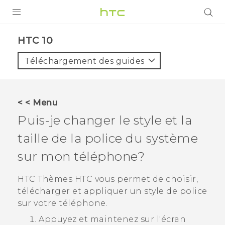
PRODUITS
HTC 10‎
VIVE
Téléchargement des guides
G REIGNS
SMARTPHONES
< < Menu
VIVERSE
Puis-je changer le style et la
taille de la police du système
SUPPORT
sur mon téléphone?
Appareils HTC & Accessoires
Achat & Règlement Questions
HTC
Thèmes
HTC vous permet de choisir,
télécharger et appliquer un style de police
sur votre téléphone.
Appuyez et maintenez sur l'écran